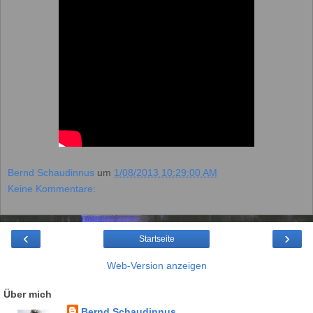
Bernd Schaudinnus
um
1/08/2013 10:29:00 AM
Keine Kommentare:
‹
›
Startseite
Web-Version anzeigen
Über mich
Bernd Schaudinnus