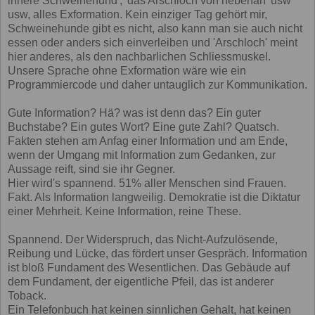
innere Schweinehund', 'das Arschloch von nebenan' usw
usw, alles Exformation. Kein einziger Tag gehört mir,
Schweinehunde gibt es nicht, also kann man sie auch nicht
essen oder anders sich einverleiben und 'Arschloch' meint
hier anderes, als den nachbarlichen Schliessmuskel.
Unsere Sprache ohne Exformation wäre wie ein
Programmiercode und daher untauglich zur Kommunikation.
Gute Information? Hä? was ist denn das? Ein guter
Buchstabe? Ein gutes Wort? Eine gute Zahl? Quatsch.
Fakten stehen am Anfag einer Information und am Ende,
wenn der Umgang mit Information zum Gedanken, zur
Aussage reift, sind sie ihr Gegner.
Hier wird's spannend. 51% aller Menschen sind Frauen.
Fakt. Als Information langweilig. Demokratie ist die Diktatur
einer Mehrheit. Keine Information, reine These.
Spannend. Der Widerspruch, das Nicht-Aufzulösende,
Reibung und Lücke, das fördert unser Gespräch. Information
ist bloß Fundament des Wesentlichen. Das Gebäude auf
dem Fundament, der eigentliche Pfeil, das ist anderer
Toback.
Ein Telefonbuch hat keinen sinnlichen Gehalt, hat keinen